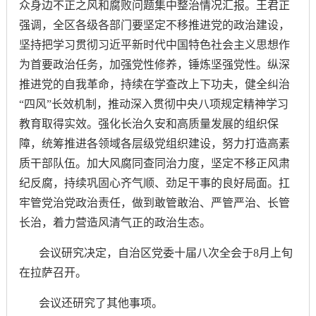
众身边不正之风和腐败问题集中整治情况汇报。王君正
强调，全区各级各部门要坚定不移推进党的政治建设，
坚持把学习贯彻习近平新时代中国特色社会主义思想作
为首要政治任务，加强党性修养，锤炼坚强党性。纵深
推进党的自我革命，持续在学查改上下功夫，健全纠治
“四风”长效机制，推动深入贯彻中央八项规定精神学习
教育取得实效。强化长治久安和高质量发展的组织保
障，统筹推进各领域各层级党组织建设，努力打造高素
质干部队伍。加大风腐同查同治力度，坚定不移正风肃
纪反腐，持续巩固心齐气顺、劲足干事的良好局面。扛
牢管党治党政治责任，做到敢管敢治、严管严治、长管
长治，着力营造风清气正的政治生态。
会议研究决定，自治区党委十届八次全会于
8月上旬
在拉萨召开。
会议还研究了其他事项。