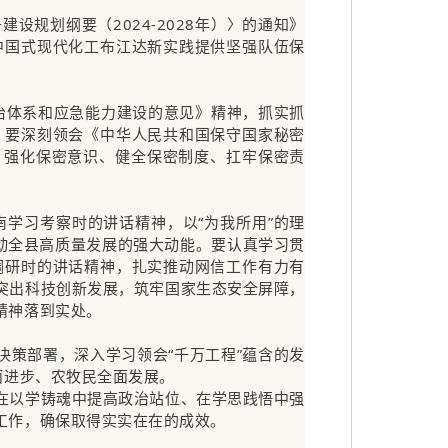
规划纲要（2024-2028年）〉的通知》
中国式现代化工布江达新实践提供坚强队伍保
治体系和应急能力建设的意见》精神，抓实抓
。要深刻领会《中华人民共和国保守国家秘密
，强化保密意识、健全保密制度、扛牢保密责
学习考察时的讲话精神，以“为我所用”的理
动全县高质量发展的强大动能。要认真学习贯
调研时的讲话精神，扎实推动网信工作有力有
突出科技创新发展，筑牢国家生态安全屏障，
精神落到实处。
决策部署，深入学习领会“千万工程”蕴含的发
面进步、农牧民全面发展。
在以学铸魂中提高政治站位、在学思践悟中强
工作，确保取得实实在在的成效。