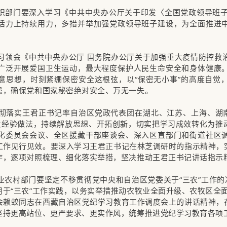
部门要深入学习《中共中央办公厅关于印发〈全国党政领导班子建设
活力上持续用力，多措并举加强党政领导班子建设，为全面推进
习领会《中共中央办公厅 国务院办公厅关于加强重大疫情防控救
广泛开展爱国卫生运动，最大程度保护人民生命安全和身体健康
意思想，时刻紧绷保密安全这根弦，以“保密无小事”的高度自觉
患，确保党和国家秘密绝对安全、万无一失。
彻落实王君正书记率自治区党政代表团在湖北、江苏、上海、湖南
宝贵经验做法，持续解放思想、开拓创新，切实把学习成效转化为推
化委员会会议、全区援藏干部座谈会、深入区直部门和街道社区
工作见行见效。要深入学习王君正书记在林芝调研时的指示精神，
作，逐项对照梳理、细化落实举措，坚决推动王君正书记讲话指示
农村部门要坚定不移贯彻党中央和自治区党委关于“三农”工作的
于“三农”工作实践，以务实举措推动农牧业全面升级、农牧区全
会赖蛟同志在西藏自治区党纪学习教育工作调度会上的讲话精神，
坚持更高站位、更严要求、更实作风，统筹推进党纪学习教育各项