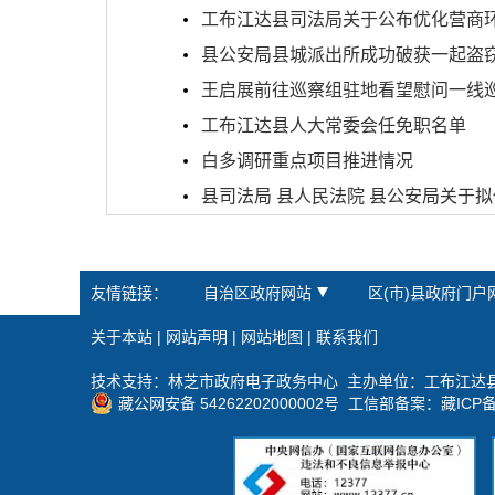
工布江达县司法局关于公布优化营商环境
县公安局县城派出所成功破获一起盗
王启展前往巡察组驻地看望慰问一线
工布江达县人大常委会任免职名单
白多调研重点项目推进情况
县司法局 县人民法院 县公安局关于拟任
友情链接：
自治区政府网站
区(市)县政府门户
关于本站
|
网站声明
|
网站地图
|
联系我们
技术支持：林芝市政府电子政务中心 主办单位：工布江达
藏公网安备 54262202000002号
工信部备案：
藏ICP备