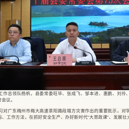
工作总领队杨帆，县委常委旺毕、张成飞、邹本进、惠鹏、刘伶
席会议。
习对广东梅州市梅大高速茶阳路段塌方灾害作出的重要批示，对
标、工作方法，在抓好安全生产、办好新时代“大思政课”、发展壮