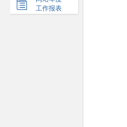
新闻发布会
工作报表
热点回应
政府公报
履职依据
机关简介
规划计划
统计信息
服务事项
双公示
财政资金
行政事业性收费