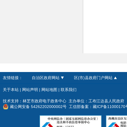
政府采购
重大建设项目
民生领域
应急管理
监查信息
人事招考
友情链接：
自治区政府网站
区(市)县政府门户网站
其他信息
关于本站
|
网站声明
|
网站地图
|
联系我们
技术支持：林芝市政府电子政务中心 主办单位：工布江达县人民政府
藏公网安备 54262202000002号
工信部备案：
藏ICP备11000170