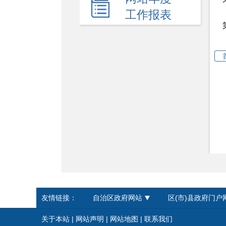
新闻发布会
工作报表
热点回应
政府公报
履职依据
机关简介
规划计划
统计信息
服务事项
双公示
财政资金
友情链接：
自治区政府网站
区(市)县政府门户
行政事业性收费
关于本站
|
网站声明
|
网站地图
|
联系我们