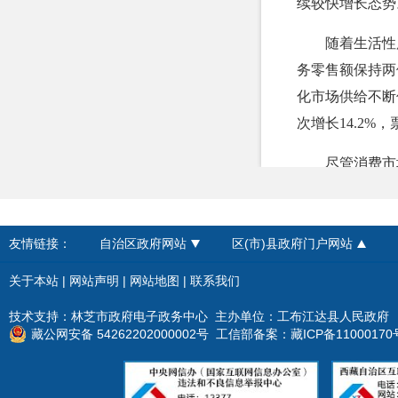
续较快增长态势
政府采购
随着生活性
重大建设项目
务零售额保持两
民生领域
化市场供给不断
次增长14.2%，
应急管理
尽管消费市
监查信息
力、消费意愿仍
人事招考
础，着力提升居
友情链接：
自治区政府网站
区(市)县政府门户网站
其他信息
关于本站
|
网站声明
|
网站地图
|
联系我们
技术支持：林芝市政府电子政务中心 主办单位：工布江达县人民政府
藏公网安备 54262202000002号
工信部备案：
藏ICP备11000170