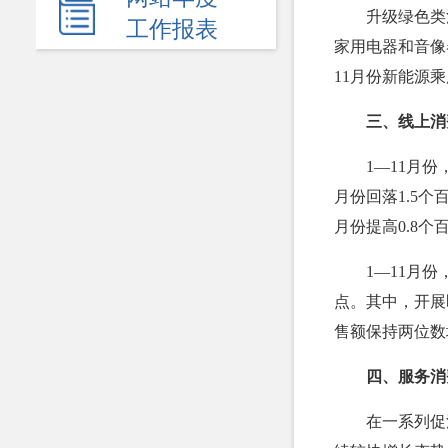
新闻发布会
升级绿色类
工作报表
家用电器和音像
热点回应
11月份新能源乘
政府公报
三、线上消
履职依据
1—11月
机关简介
月份回落1.5个
规划计划
月份提高0.8个
统计信息
1—11月
点。其中，开展
服务事项
售额保持两位数
双公示
四、服务消
财政资金
在一系列促
行政事业性收费